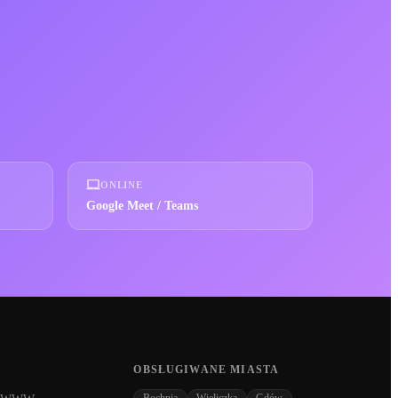
ONLINE
Google Meet / Teams
OBSŁUGIWANE MIASTA
Bochnia
Wieliczka
Gdów