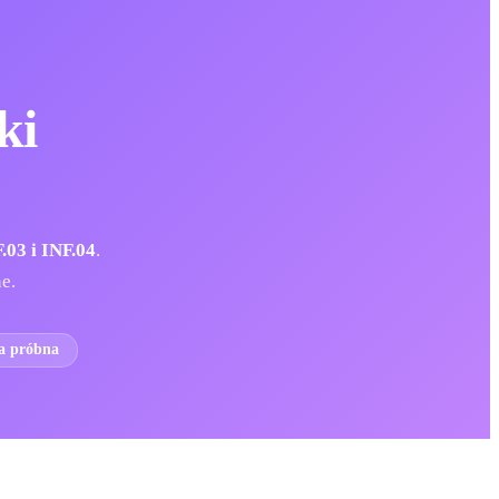
ki
.03 i INF.04
.
e.
ja próbna