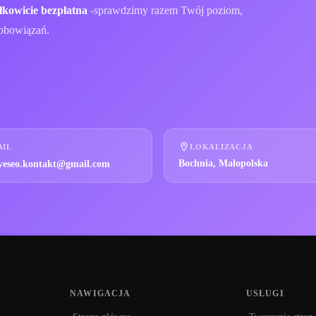
łkowicie bezpłatna
-sprawdzimy razem Twój poziom,
zobowiązań.
AIL
LOKALIZACJA
Bochnia, Małopolska
iveseo.kontakt@gmail.com
NAWIGACJA
USŁUGI