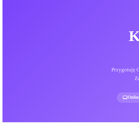
K
Przygotuję 
Z
Onlin