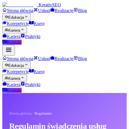
Kreativ
SEO
Strona główna
Usługi
Realizacje
Blog
Edukacja
Korepetycje
Kursy
Kariera
Kariera
Praktyki
Kontakt
Strona główna
Usługi
Realizacje
Blog
Edukacja
Korepetycje
Kursy
Kariera
Kariera
Praktyki
Kontakt
Strona główna
/
Regulamin
Regulamin świadczenia usług