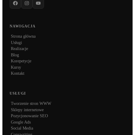
NAWIGACJA
Strona główna
Usługi
Realizacje
Blog
Korepetycje
Kursy
Kontakt
USŁUGI
Tworzenie stron WWW
Sklepy internetowe
Pozycjonowanie SEO
Google Ads
Social Media
Copywriting