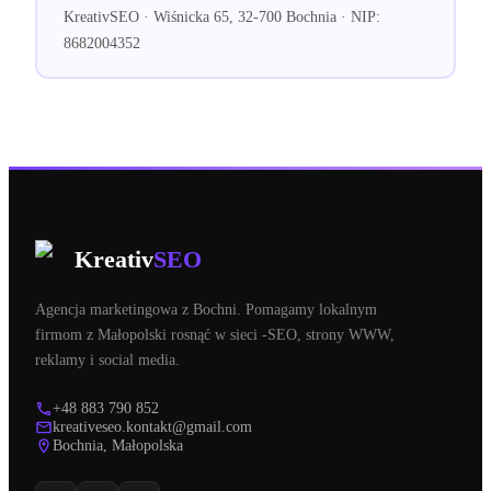
KreativSEO · Wiśnicka 65, 32-700 Bochnia · NIP:
8682004352
Kreativ
SEO
Agencja marketingowa z Bochni. Pomagamy lokalnym
firmom z Małopolski rosnąć w sieci -SEO, strony WWW,
reklamy i social media.
+48 883 790 852
kreativeseo.kontakt@gmail.com
Bochnia, Małopolska