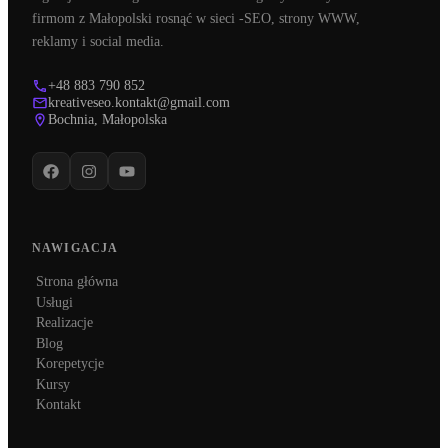
firmom z Małopolski rosnąć w sieci -SEO, strony WWW,
reklamy i social media.
+48 883 790 852
kreativeseo.kontakt@gmail.com
Bochnia, Małopolska
NAWIGACJA
Strona główna
Usługi
Realizacje
Blog
Korepetycje
Kursy
Kontakt