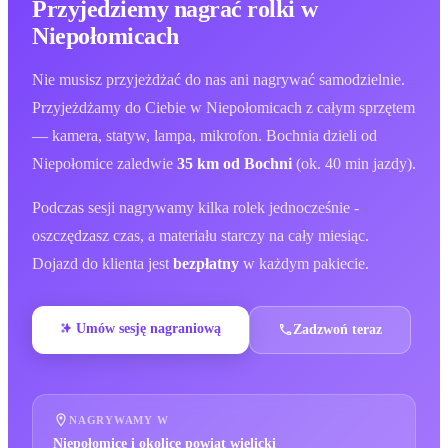
Przyjedziemy nagrać rolki
w
Niepołomicach
Nie musisz przyjeżdżać do nas ani nagrywać samodzielnie.
Przyjeżdżamy do Ciebie
w Niepołomicach
z całym sprzętem
— kamera, statyw, lampa, mikrofon. Bochnia dzieli od
Niepołomice
zaledwie
35 km od Bochni
(
ok. 40 min
jazdy).
Podczas sesji nagrywamy kilka rolek jednocześnie -
oszczędzasz czas, a materiału starczy na cały miesiąc.
Dojazd do klienta jest
bezpłatny
w każdym pakiecie.
Umów sesję nagraniową
Zadzwoń teraz
NAGRYWAMY W
Niepołomice i okolice powiat wielicki