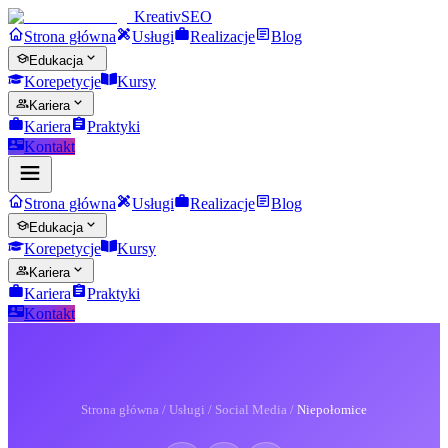
Kreativ
SEO
Strona główna
Usługi
Realizacje
Blog
Edukacja
Korepetycje
Kursy
Kariera
Kariera
Praktyki
Kontakt
Strona główna
Usługi
Realizacje
Blog
Edukacja
Korepetycje
Kursy
Kariera
Kariera
Praktyki
Kontakt
Strona główna
/
Usługi
/
Social Media
/
Niepołomice