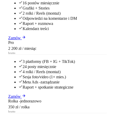
16 postów miesięcznie
Grafiki + Stories
2 rolki / Reels (montaż)
Odpowiedzi na komentarze i DM
Raport + rozmowa
Kalendarz treści
Zamów
Pro
2 200 zł
/ miesiąc
brutto
3 platformy (FB + IG + TikTok)
24 posty miesięcznie
4 rolki / Reels (montaż)
Sesja foto/video (1× mies.)
Meta Ads -zarządzanie
Raport + spotkanie strategiczne
Zamów
Rolka -jednorazowo
350 zł
/ rolka
brutto