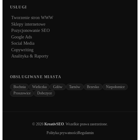
USŁUGI
Tworzenie stron WWW
Sklepy internetowe
Pozycjonowanie SEO
Google Ads
Social Media
Copywriting
Analityka & Raporty
OBSŁUGIWANE MIASTA
Bochnia
Wieliczka
Gdów
Tarnów
Brzesko
Niepołomice
Proszowice
Dobczyce
©
2026
KreativSEO
. Wszelkie prawa zastrzeżone.
Polityka prywatności
Regulamin